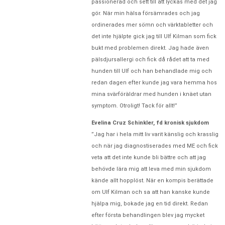
passionerad och sett till att lyckas med det jag
gör. När min hälsa försämrades och jag
ordinerades mer sömn och värktabletter och
det inte hjälpte gick jag till Ulf Kilman som fick
bukt med problemen direkt. Jag hade även
pälsdjursallergi och fick då rådet att ta med
hunden till Ulf och han behandlade mig och
redan dagen efter kunde jag vara hemma hos
mina svärföräldrar med hunden i knäet utan
symptom. Otroligt! Tack för allt!”
Evelina Cruz Schinkler, fd kronisk sjukdom
”Jag har i hela mitt liv varit känslig och krasslig
och när jag diagnostiserades med ME och fick
veta att det inte kunde bli bättre och att jag
behövde lära mig att leva med min sjukdom
kände allt hopplöst. När en kompis berättade
om Ulf Kilman och sa att han kanske kunde
hjälpa mig, bokade jag en tid direkt. Redan
efter första behandlingen blev jag mycket