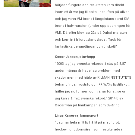
började fungera och resultaten kom direkt.
Inom ett år var jag tillbaka i hetluften på allvar
och jag vann VM brons i långdistans samt SM
brons i halvmaraton (under uppladdningen för
VM). Därefter blev jag 22a på Dubai maraton
och kom in i friidrottslandslaget. Tack för
fantastiska behandlingar och tillskott!"
Oscar Janson, stavhopp
”2003 tog jag svenska rekordet i stav på 5,87,
under många år hade jag problem med
skador men med hjälp av KILMANINSTITUTETS
behandlingar, kostråd och FRIWAYs livstillskott
håller jag nu formen och tränar för att se om
jag kan slå mitt svenska rekord.” 2014 blev
Oscar tvåa på finnkampen som 39-åring.
Linus Kanerva, kampsport
”Jag har hela mitt liv hållit på med idrott,
hockey i ungdomsåren som resulterade i