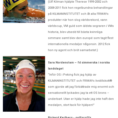
(Ulf Kilman hjälpte Therese 1999-2002 och
2008-2011 fick hon regelbundna behandlingar
på KILMANINSTITUTET och åt alla FRIWAYs
produkter när hon slog världsrekord, vann
världscup, VM guld som äldsta segraren i VMs
historia, blev utsedd till bästa kvinnliga
simmare samt blev den europé som tagit flest
internationella medaljer någonsin. 2012 fick
hon ny agent och bröt samarbetet.)
Sara Nordenstam – fd simmerska i norska
landslaget
“Inför OS i Peking fick jag hjälp av
KILMANINSTITUTET och FRIWAYs livstillskott®
som gjorde att jag förbättrade mig enormt och
sensationellt lyckades jag ta ett OS brons –
underbart. Utan er hjälp hade jag inte haft den
medaljen, stort tack för hjälpen!”
Rickard Karlberg - golfproffs