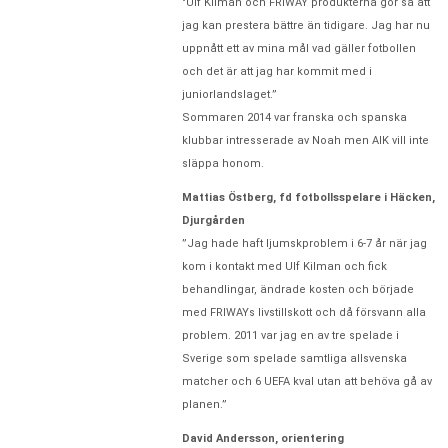
"Ulf Kilman och FRIWAY produkterna gör så att
jag kan prestera bättre än tidigare. Jag har nu
uppnått ett av mina mål vad gäller fotbollen
och det är att jag har kommit med i
juniorlandslaget.”
Sommaren 2014 var franska och spanska
klubbar intresserade av Noah men AIK vill inte
släppa honom.
Mattias Östberg, fd fotbollsspelare i Häcken,
Djurgården
”Jag hade haft ljumskproblem i 6-7 år när jag
kom i kontakt med Ulf Kilman och fick
behandlingar, ändrade kosten och började
med FRIWAYs livstillskott och då försvann alla
problem. 2011 var jag en av tre spelade i
Sverige som spelade samtliga allsvenska
matcher och 6 UEFA kval utan att behöva gå av
planen.”
David Andersson, orientering