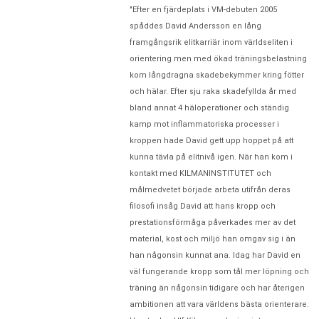
"Efter en fjärdeplats i VM-debuten 2005
spåddes David Andersson en lång
framgångsrik elitkarriär inom världseliten i
orientering men med ökad träningsbelastning
kom långdragna skadebekymmer kring fötter
och hälar. Efter sju raka skadefyllda år med
bland annat 4 häloperationer och ständig
kamp mot inflammatoriska processer i
kroppen hade David gett upp hoppet på att
kunna tävla på elitnivå igen. När han kom i
kontakt med KILMANINSTITUTET och
målmedvetet började arbeta utifrån deras
filosofi insåg David att hans kropp och
prestationsförmåga påverkades mer av det
material, kost och miljö han omgav sig i än
han någonsin kunnat ana. Idag har David en
väl fungerande kropp som tål mer löpning och
träning än någonsin tidigare och har återigen
ambitionen att vara världens bästa orienterare.