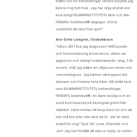
bättre och tre behandlingar senare började jag
känna mig helt frisk. Jag har idag ändrat min
kost enligt KILMANINSTITUTETs tänk och äter
FRIWAYs livstillskott® dagligen. Det är
underbart att vara frisk igen!”
Ann-Sofie Lindgren, förskollärare
”Våren 2011 fick jag diagnosen HER2-positiv
och hormonkänslig bröstcancer, vilken var
aggressiv och väldigt snabbväxande. Idag, 5 år
senare, mår jag bättre än någonsin innan min
cancerdiagnos. Jag känner att kroppen blir
starkare och friskare hela tiden. Allt detta tack
vare KILMANINSTITUTETs behandlingar,
FRIWAYS livstillskott®, en stark livsvilja och en
sund kost baserad på ekologiskt grönt från
växtriket. Valet mellan ett berg broccoli och att
inte må bra eller inte vara vid liv - där är valet
enkelt för mig! Tack Ulf, Lena, Charlotte och
Jon! Jag har förstått att utan er hjälp, är risken