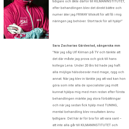
tidigare och åkte därför till KILMANINSTITUTET,
efter behandlingen blev det direkt bättre och
numer äter jag FRIWAY tillskott för att få i mig
näringen jag behöver. Stort tack för all hjälp!”
Sara Zacharias Gärdestad, sångerska mm
”När jag såg Ulf Kilman på TV och tänkte att
det där måste jag prova och gick till hans
kollega Lena. Under 20 års tid hade jag haft
alla möjliga hälsobesvär med mage, rygg och
annat. När jag klev in tänkte jag att vad kan hon
göra som inte alla de specialister jag mött
kunnat hjälpa mig med men redan efter första
behandlingen märkte jag stora förbättringar
och när jag sedan fick hjälp med TUNING,
mental behandling blev resultaten ännu
tydligare. Det här är för bra för att vara sant –
att inte alla går till KILMANINSTITUTET och