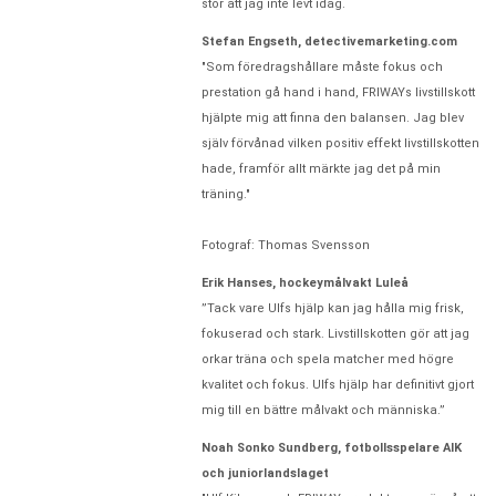
stor att jag inte levt idag.
Stefan Engseth, detectivemarketing.com
"Som föredragshållare måste fokus och
prestation gå hand i hand, FRIWAYs livstillskott
hjälpte mig att finna den balansen. Jag blev
själv förvånad vilken positiv effekt livstillskotten
hade, framför allt märkte jag det på min
träning."
Fotograf: Thomas Svensson
Erik Hanses, hockeymålvakt Luleå
”Tack vare Ulfs hjälp kan jag hålla mig frisk,
fokuserad och stark. Livstillskotten gör att jag
orkar träna och spela matcher med högre
kvalitet och fokus. Ulfs hjälp har definitivt gjort
mig till en bättre målvakt och människa.”
Noah Sonko Sundberg, fotbollsspelare AIK
och juniorlandslaget