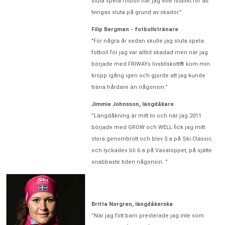
sluta spela fotboll när jag ville istället för att
tvingas sluta på grund av skador.”
Filip Bergman - fotbollstränare
"För några år sedan skulle jag sluta spela
fotboll för jag var alltid skadad men när jag
började med FRIWAYs livstillskott® kom min
kropp igång igen och gjorde att jag kunde
träna hårdare än någonsin.”
Jimmie Johnsson, längdåkare
”Längdåkning är mitt liv och när jag 2011
började med GROW och WELL fick jag mitt
stora genombrott och blev 5:a på Ski Classic
och lyckades bli 6:a på Vasaloppet, på sjätte
snabbaste tiden någonsin. ”
Britta Norgren, längdåkerska
”När jag fött barn presterade jag inte som