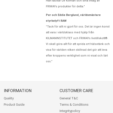
Han tackar Ulf Kilman och sina intag av
FRIWAYs produkter för detta."
Per och Eddie Berglund, världsmästare
styrkelyft RAW
”Tack för allt ni gjort för oss. Det är ingen konst
att vara i världsklass med hjälp från
KILMANINSTITUTET och FRIWAYs livstillskott®.
Vi skall göra allt för att sprida ert hälsotänk och
visa för världen vilken skillnad det gör att leva
efter kroppens verklighet som ni visat och lärt
oss.”
INFORMATION
CUSTOMER CARE
Quality
General T&C
Product Guide
Terms & Conditions
Integritypolicy