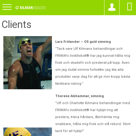
Clients
Lars Frölander – OS guld simning
“Tack vare Ulf Kilmans behandlingar och
FRIWAYs livstillskott® har jag kunnat hålla mig
frisk och skadefri och presterat på topp. Även
om jag slutat simma fortsätter jag äta alla
produkter varje dag för att ge min kropp bästa
tänkbara näring.”
Therese Alshammar, simning
”Ulf och Charlotte Kilmans behandlingar med
FRIWAYs livstillskott® har hjälpt mig att
prestera, träna hårdare, återhämta mig
snabbare, hålla mig frisk och slå rekord. Stort
tack för all hjälp!”