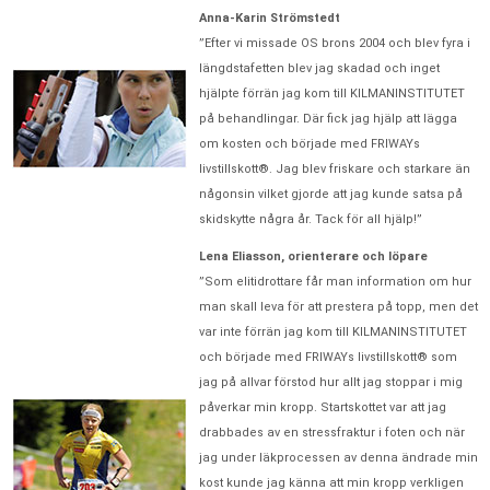
Anna-Karin Strömstedt
”Efter vi missade OS brons 2004 och blev fyra i
längdstafetten blev jag skadad och inget
hjälpte förrän jag kom till KILMANINSTITUTET
på behandlingar. Där fick jag hjälp att lägga
om kosten och började med FRIWAYs
livstillskott®. Jag blev friskare och starkare än
någonsin vilket gjorde att jag kunde satsa på
skidskytte några år. Tack för all hjälp!”
Lena Eliasson, orienterare och löpare
”Som elitidrottare får man information om hur
man skall leva för att prestera på topp, men det
var inte förrän jag kom till KILMANINSTITUTET
och började med FRIWAYs livstillskott® som
jag på allvar förstod hur allt jag stoppar i mig
påverkar min kropp. Startskottet var att jag
drabbades av en stressfraktur i foten och när
jag under läkprocessen av denna ändrade min
kost kunde jag känna att min kropp verkligen