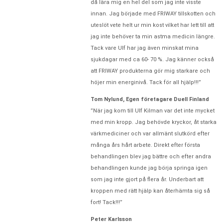
då lära mig en hel del som jag inte visste
innan. Jag började med FRIWAY tillskotten och
uteslöt vete helt ur min kost vilket har lett till att
jag inte behöver ta min astma medicin längre.
Tack vare Ulf har jag även minskat mina
sjukdagar med ca 60- 70 %. Jag känner också
att FRIWAY produkterna gör mig starkare och
höjer min energinivå. Tack för all hjälp!!!”
Tom Nylund, Egen företagare Duell Finland
”När jag kom till Ulf Kilman var det inte mycket
med min kropp. Jag behövde kryckor, åt starka
värkmediciner och var allmänt slutkörd efter
många års hårt arbete. Direkt efter första
behandlingen blev jag bättre och efter andra
behandlingen kunde jag börja springa igen
som jag inte gjort på flera år. Underbart att
kroppen med rätt hjälp kan återhämta sig så
fort! Tack!!!”
Peter Karlsson