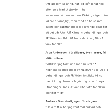
”Att jag som 51-åring, när jag tillfrisknat helt
efter en allvarligt sjukdom, har
testosteronvärden som en 25-åring säger mina
läkare är omöjligt, men med en hälsosam
livsstil och rätt träning är jag levande bevis för
att det går. Utan Ulf Kilmans behandlingar och
FRIWAYs livstillskott® hade det inte gått - så
tack för allt!”
Aron Andersson, föreläsare, äventyrare, fd
elitidrottare
”2013 var jag först upp med rullstol på
Kebnekaise med hjälp av KILMANINSTITUTETs
behandlingar och FRIWAYs livstillskott® som
har fått mig i form och gör mig redo för nya
utmaningar. Tack Ulf och Charlotte för allt ni
gjort för mig!”
Andreas Granstedt, egen företagare
”Hela mitt liv har jag varit målinriktad och