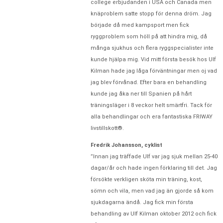
college erbjudanden i USA och Canada men
knäproblem satte stopp för denna dröm. Jag
började då med kampsport men fick
ryggproblem som höll på att hindra mig, då
många sjukhus och flera ryggspecialister inte
kunde hjälpa mig. Vid mitt första besök hos Ulf
Kilman hade jag låga förväntningar men oj vad
jag blev förvånad. Efter bara en behandling
kunde jag åka ner till Spanien på hårt
träningsläger i 8 veckor helt smärtfri. Tack för
alla behandlingar och era fantastiska FRIWAY
livstillskott®.
Fredrik Johansson, cyklist
”Innan jag träffade Ulf var jag sjuk mellan 25-40
dagar/år och hade ingen förklaring till det. Jag
försökte verkligen sköta min träning, kost,
sömn och vila, men vad jag än gjorde så kom
sjukdagarna ändå. Jag fick min första
behandling av Ulf Kilman oktober 2012 och fick