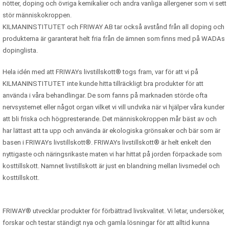
nötter, doping och övriga kemikalier och andra vanliga allergener som vi sett
stör människokroppen.
KILMANINSTITUTET och FRIWAY AB tar också avstånd från all doping och
produkterna är garanterat helt fria från de ämnen som finns med på WADAs
dopinglista.
Hela idén med att FRIWAYs livstillskott® togs fram, var för att vi på
KILMANINSTITUTET inte kunde hitta tillräckligt bra produkter för att
använda i våra behandlingar. De som fanns på marknaden störde ofta
nervsystemet eller något organ vilket vi vill undvika när vi hjälper våra kunder
att bli friska och högpresterande. Det människokroppen mår bäst av och
har lättast att ta upp och använda är ekologiska grönsaker och bär som är
basen i FRIWAYs livstillskott®. FRIWAYs livstillskott® är helt enkelt den
nyttigaste och näringsrikaste maten vi har hittat på jorden förpackade som
kosttillskott. Namnet livstillskott är just en blandning mellan livsmedel och
kosttillskott.
FRIWAY® utvecklar produkter för förbättrad livskvalitet. Vi letar, undersöker,
forskar och testar ständigt nya och gamla lösningar för att alltid kunna