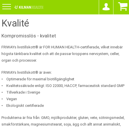
Kvalité
Kompromisslös - kvalitet
FRIWAYs livstillskott® är FOR HUMAN HEALTH-certifierade, vilket innebär
högsta tänkbara kvalitet och att de passar kroppens nervsystem, celler,
organ och processer.
FRIWAYs livstillskott® är även:
• Optimerade för maximal biotillgänglighet
• Kvalitetssäkrade enligt: ISO 22000, HACCP, farmaceutisk standard GMP
• Tillverkade i Sverige
• Vegan
• Ekologiskt certifierade
Produkterna är fria från: GMO, mjölkprodukter, gluten, vete, sötningsmedel,
smakförstärkare, magnesiumstearat, soja, ägg och allt annat animaliskt,