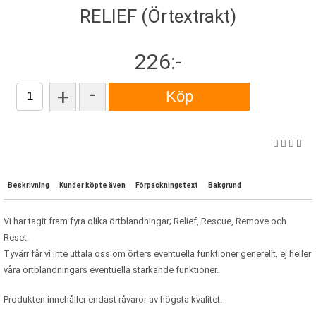
RELIEF (Örtextrakt)
226:-
-
+
Beskrivning
Kunder köpte även
Förpackningstext
Bakgrund
Vi har tagit fram fyra olika örtblandningar; Relief, Rescue, Remove och
Reset.
Tyvärr får vi inte uttala oss om örters eventuella funktioner generellt, ej heller
våra örtblandningars eventuella stärkande funktioner.
Produkten innehåller endast råvaror av högsta kvalitet.