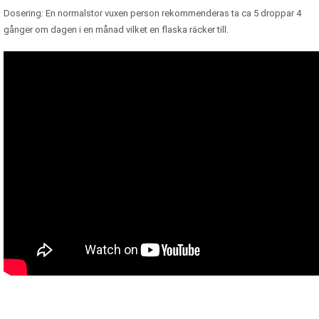
Dosering: En normalstor vuxen person rekommenderas ta ca 5 droppar 4
gånger om dagen i en månad vilket en flaska räcker till.